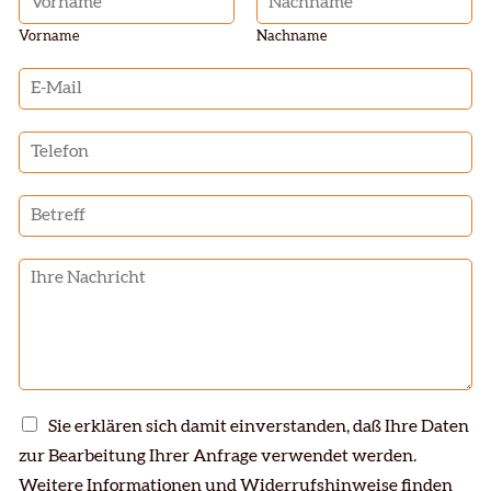
a
m
Vorname
Nachname
e
E
*
-
M
B
a
e
i
t
l
B
r
*
e
e
t
f
N
r
f
a
e
c
f
h
f
r
*
i
c
N
h
D
Sie erklären sich damit einverstanden, daß Ihre Daten
a
t
a
m
zur Bearbeitung Ihrer Anfrage verwendet werden.
*
t
e
Weitere Informationen und Widerrufshinweise finden
e