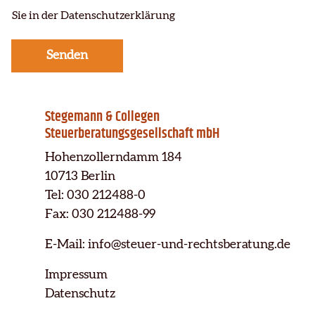
*
n
Sie in der Datenschutzerklärung
*
s
c
h
Senden
u
t
z
*
Stegemann & Collegen
Steuerberatungsgesellschaft mbH
Hohenzollerndamm 184
10713 Berlin
Tel: 030 212488-0
Fax: 030 212488-99
E-Mail:
info@steuer-und-rechtsberatung.de
Impressum
Datenschutz